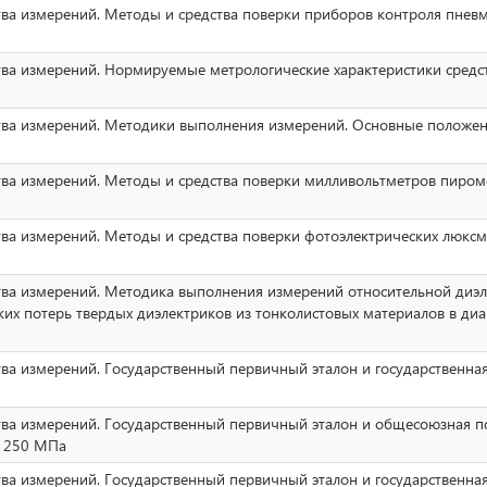
тва измерений. Методы и средства поверки приборов контроля пнев
тва измерений. Нормируемые метрологические характеристики средс
ства измерений. Методики выполнения измерений. Основные положе
тва измерений. Методы и средства поверки милливольтметров пиром
тва измерений. Методы и средства поверки фотоэлектрических люкс
тва измерений. Методика выполнения измерений относительной диэ
ких потерь твердых диэлектриков из тонколистовых материалов в диа
тва измерений. Государственный первичный эталон и государственна
тва измерений. Государственный первичный эталон и общесоюзная п
о 250 МПа
тва измерений. Государственный первичный эталон и государственна