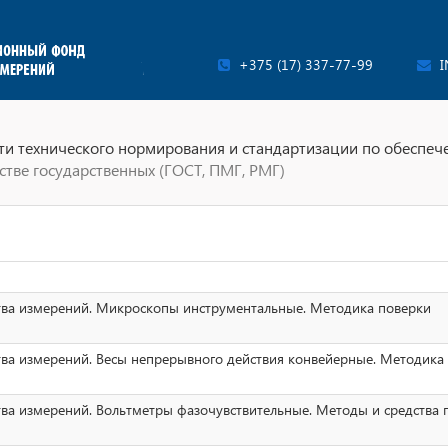
+375 (17) 337-77-99
I
ти технического нормирования и стандартизации по обеспеч
стве государственных (ГОСТ, ПМГ, РМГ)
ства измерений. Микроскопы инструментальные. Методика поверки
тва измерений. Весы непрерывного действия конвейерные. Методика
тва измерений. Вольтметры фазочувствительные. Методы и средства 