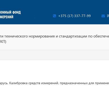
+375 (17) 337-77-99
I
ти технического нормирования и стандартизации по обеспеч
ТКП)
арусь. Калибровка средств измерений, предназначенных для примене