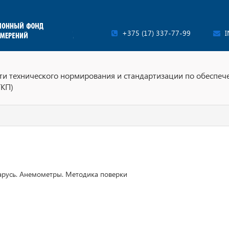
+375 (17) 337-77-99
I
ти технического нормирования и стандартизации по обеспеч
ТКП)
арусь. Анемометры. Методика поверки