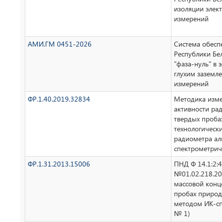
изоляции элек
измерений
АМИ.ГМ 0451-2026
Система обесп
Республики Бе
"фаза-нуль" в 
глухим заземл
измерений
ФР.1.40.2019.32834
Методика изме
активности ра
твердых проба
технологически
радиометра ал
спектрометриче
ФР.1.31.2013.15006
ПНД Ф 14.1:2:
№01.02.218.20
массовой конц
пробах природ
методом ИК-сп
№ 1)