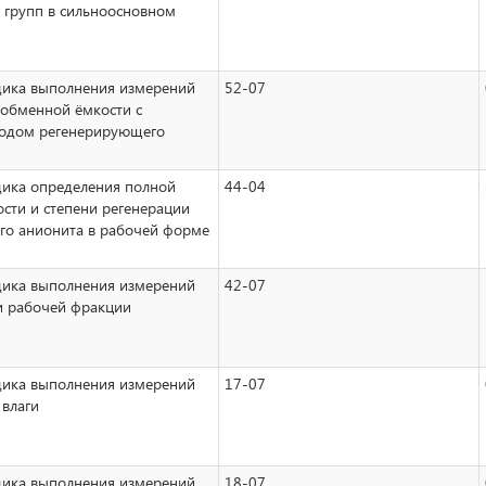
 групп в сильноосновном
дика выполнения измерений
52-07
обменной ёмкости с
ходом регенерирующего
ика определения полной
44-04
сти и степени регенерации
го анионита в рабочей форме
дика выполнения измерений
42-07
и рабочей фракции
дика выполнения измерений
17-07
 влаги
дика выполнения измерений
18-07