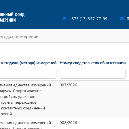
+375 (17) 337-77-99
I
етодах) измерений
методики (метода) измерений
Номер свидетельства об аттестации
ечения единства измерений
007/2026
ларусь. Сопротивление
стройств, удельное
 грунта, переходное
 контактных соединений.
ерений
ечения единства измерений
008/2026
ларусь. Сопротивление