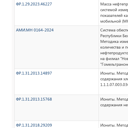
ФР.1.29.2023.46227
Масса нефтепр
системой изме
показателей к
мобильной (М
АМИ.МН 0164-2024
Система обесп
Республики Бе
Методика изме
количества и п
нефтепродукто
на филиал "Но
"Гомельтрансн
ФР.1.31.2013.14897
Иониты. Мето
содержания х
1.1.1.07.003.0
ФР.1.31.2013.15768
Иониты. Мето
содержания не
ФР.1.31.2018.29209
Иониты. Метод