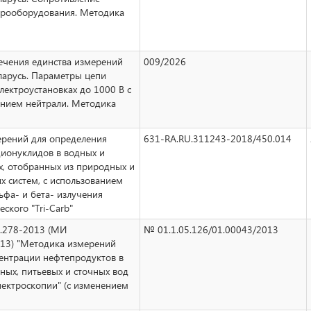
трооборудования. Методика
ечения единства измерений
009/2026
ларусь. Параметры цепи
электроустановках до 1000 В с
ением нейтрали. Методика
рений для определения
631-RA.RU.311243-2018/450.014
дионуклидов в водных и
х, отобранных из природных и
х систем, с использованием
ьфа- и бета- излучения
ского "Tri-Carb"
4.278-2013 (МИ
№ 01.1.05.126/01.00043/2013
13) "Методика измерений
ентрации нефтепродуктов в
ных, питьевых и сточных вод
ектроскопии" (с изменением