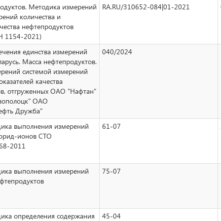
одуктов. Методика измерений
RA.RU/310652-084|01-2021
рений количества и
ачества нефтепродуктов
Н 1154-2021)
ечения единства измерений
040/2024
ларусь. Масса нефтепродуктов.
рений системой измерений
оказателей качества
в, отгруженных ОАО "Нафтан"
вополоцк" ОАО
ефть Дружба"
дика выполнения измерений
61-07
лорид-ионов СТО
368-2011
дика выполнения измерений
75-07
фтепродуктов
ика определения содержания
45-04