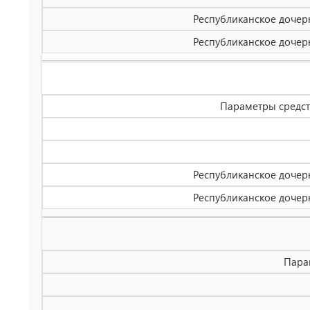
Республиканское дочерн
Республиканское дочерн
Параметры средс
Республиканское дочерн
Республиканское дочерн
Пара