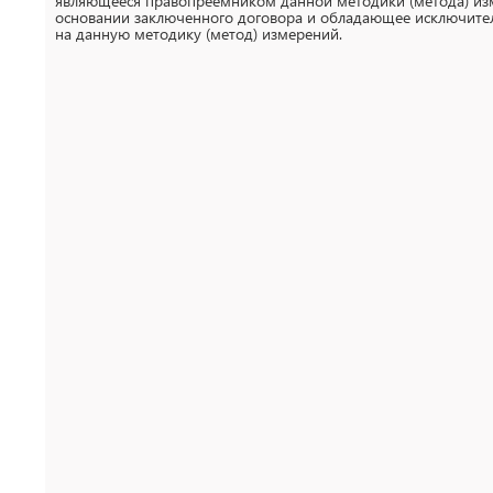
являющееся правопреемником данной методики (метода) из
основании заключенного договора и обладающее исключит
на данную методику (метод) измерений.