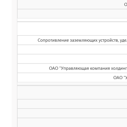
О
Сопротивление заземляющих устройств, уде
ОАО "Управляющая компания холдинга 
ОАО "У