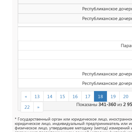
Республиканское дочерн
Республиканское дочерн
Пара
Республиканское дочерн
Республиканское дочерн
«
13
14
15
16
17
18
19
20
Показаны
341-360
из
2 9
22
»
* Государственный орган или юридическое лицо, иностранно
юридическое лицо, индивидуальный предприниматель или и
физическое лицо, утвердившее методику (метод) измерений 