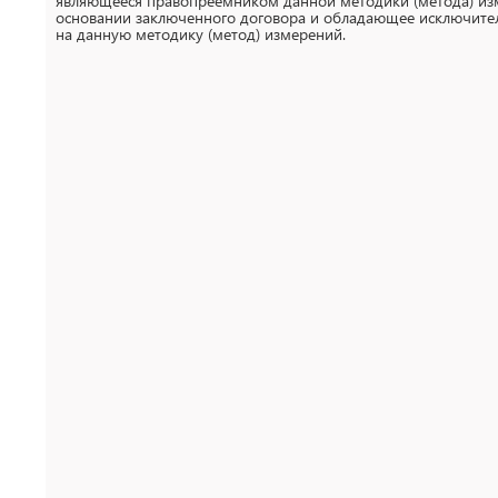
являющееся правопреемником данной методики (метода) из
основании заключенного договора и обладающее исключит
на данную методику (метод) измерений.