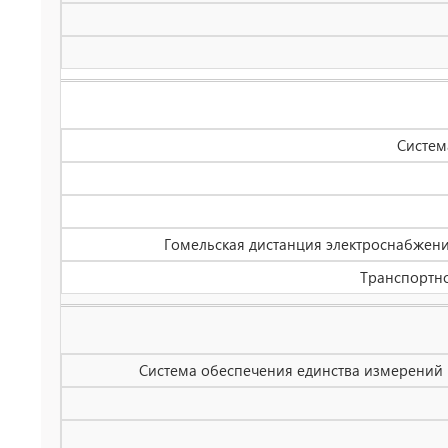
Систем
Гомельская дистанция электроснабжения
Транспортно
Система обеспечения единства измерений