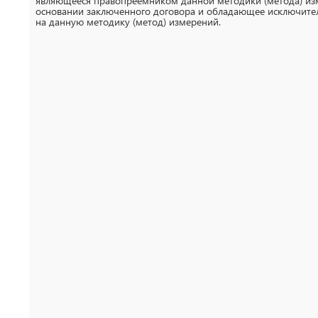
являющееся правопреемником данной методики (метода) из
основании заключенного договора и обладающее исключит
на данную методику (метод) измерений.