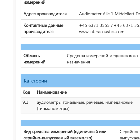
измерений
Адрес производителя
Audiometer Alle 1 Middelfart 
Контактные данные
+45 6371 3555 / +45 6371 35
производителя
www.interacoustics.com
Область
Средства измерений медицинского
измерений
назначения
Категории
Код
Наименование
9.1
аудиометры тональные, речевые, импедансные
(типманометры)
Вид средства измерений (единичный или
Серийное
серийно-выпускаемый экземпляр)
выпускае