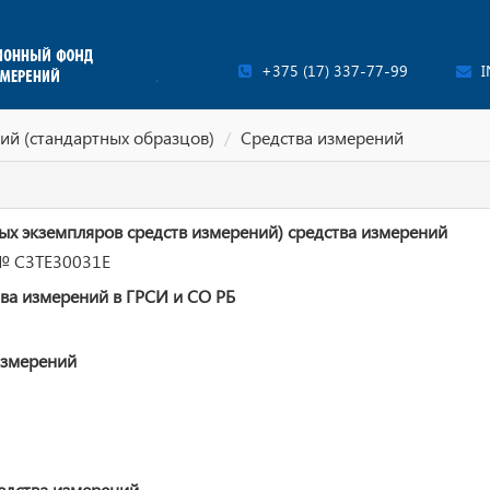
+375 (17) 337-77-99
I
ий (стандартных образцов)
Средства измерений
ых экземпляров средств измерений) средства измерений
№ C3TE30031E
ва измерений в ГРСИ и СО РБ
измерений
едства измерений