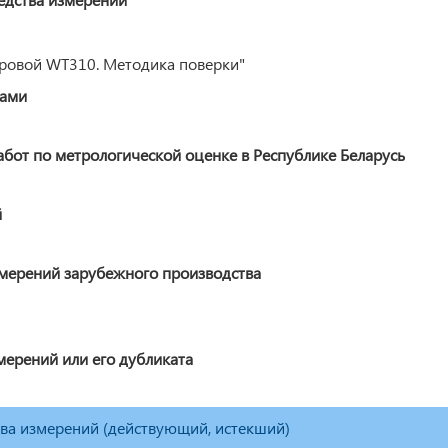
овой WT310. Методика поверки"
ками
от по метрологической оценке в Республике Беларусь
й
змерений зарубежного производства
мерений или его дубликата
тва измерений (действующий, истекший)