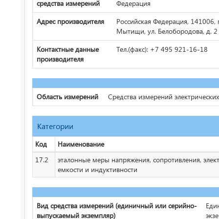
средства измерений
Федерация
Адрес производителя
Российская Федерация, 141006, г
Мытищи, ул. Белобородова, д. 2
Контактные данные
Тел.(факс): +7 495 921-16-18
производителя
Область измерений
Средства измерений электрически
Категории
Код
Наименование
17.2
эталонные меры напряжения, сопротивления, элек
емкости и индуктивности
Вид средства измерений (единичный или серийно-
Еди
выпускаемый экземпляр)
экз