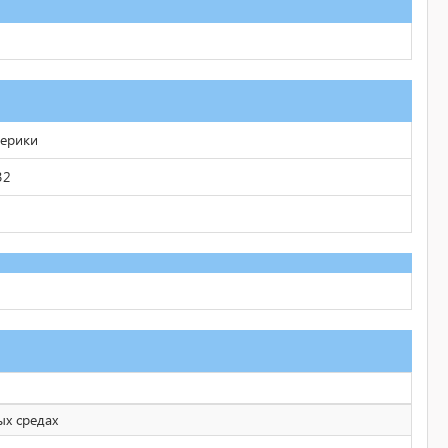
мерики
32
ых средах