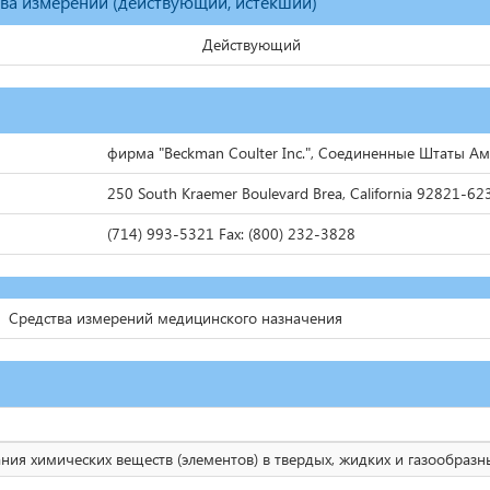
тва измерений (действующий, истекший)
Действующий
фирма "Beckman Coulter Inc.", Соединенные Штаты А
250 South Kraemer Boulevard Brea, California 92821-62
(714) 993-5321 Fax: (800) 232-3828
Средства измерений медицинского назначения
ия химических веществ (элементов) в твердых, жидких и газообразн