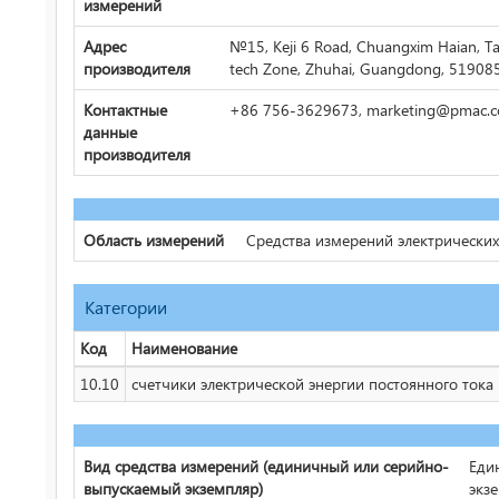
измерений
Адрес
№15, Keji 6 Road, Chuangxim Haian, Ta
производителя
tech Zone, Zhuhai, Guangdong, 51908
Контактные
+86 756-3629673, marketing@pmac.c
данные
производителя
Область измерений
Средства измерений электрически
Категории
Код
Наименование
10.10
счетчики электрической энергии постоянного тока
Вид средства измерений (единичный или серийно-
Еди
выпускаемый экземпляр)
экз