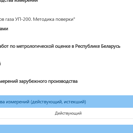
в газа УП-200. Методика поверки"
ками
от по метрологической оценке в Республике Беларусь
й
змерений зарубежного производства
тва измерений (действующий, истекший)
Действующий