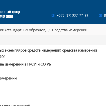
+375 (17) 337-77-99
I
ий (стандартных образцов)
Средства измерений
ых экземпляров средств измерений) средства измерений
 №01
ва измерений в ГРСИ и СО РБ
измерений
едства измерений