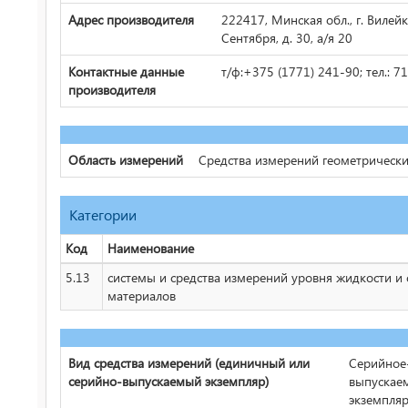
Адрес производителя
222417, Минская обл., г. Вилейка
Сентября, д. 30, а/я 20
Контактные данные
т/ф:+375 (1771) 241-90; тел.: 7
производителя
Область измерений
Средства измерений геометрически
Категории
Код
Наименование
5.13
системы и средства измерений уровня жидкости и
материалов
Вид средства измерений (единичный или
Серийное
серийно-выпускаемый экземпляр)
выпускае
экземпля