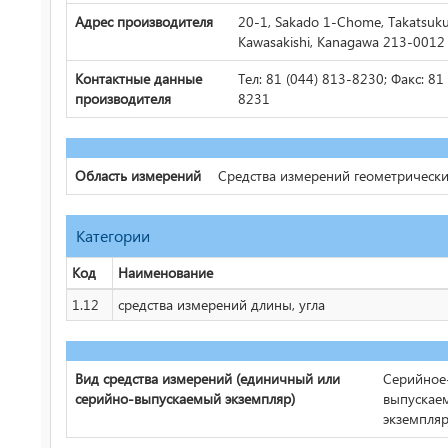
Адрес производителя
20-1, Sakado 1-Chome, Takatsuku
Kawasakishi, Kanagawa 213-0012
Контактные данные
Тел: 81 (044) 813-8230; Факс: 81
производителя
8231
Область измерений
Средства измерений геометрически
Категории
Код
Наименование
1.12
средства измерений длины, угла
Вид средства измерений (единичный или
Серийное
серийно-выпускаемый экземпляр)
выпускае
экземпля