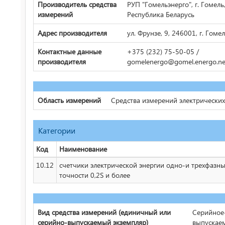
Производитель средства
РУП "Гомельэнерго", г. Гомель
измерений
Республика Беларусь
Адрес производителя
ул. Фрунзе, 9, 246001, г. Гоме
Контактные данные
+375 (232) 75-50-05 /
производителя
gomelenergo@gomel.energo.ne
Область измерений
Средства измерений электрически
Категории
Код
Наименование
10.12
счетчики электрической энергии одно-и трехфазны
точности 0,2S и более
Вид средства измерений (единичный или
Серийное
серийно-выпускаемый экземпляр)
выпускае