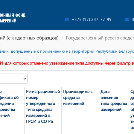
+375 (17) 337-77-99
I
ий (стандартных образцов)
Государственный реестр средс
ерений, допущенные к применению на территории Республики Беларусь
И, для которых отменено утверждение типа доступны через фильтр в
р
Регистрационный
Производитель
Дата
С
фиката об
номер
средства
внесения
д
рждении
утвержденного
измерений
типа средства
с
средства
типа средства
измерений
о
рений
измерений в
у
ГРСИ и СО РБ
т
и