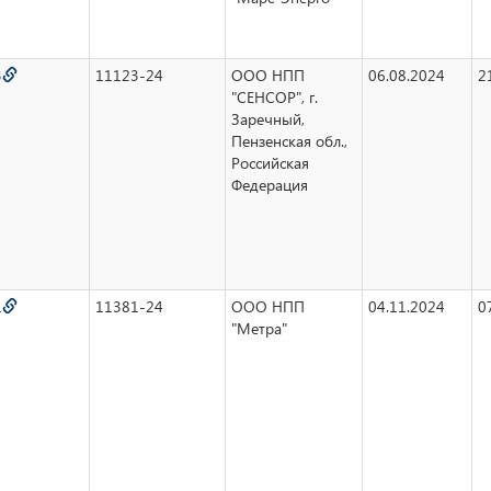
3
11123-24
ООО НПП
06.08.2024
2
"СЕНСОР", г.
Заречный,
Пензенская обл.,
Российская
Федерация
1
11381-24
ООО НПП
04.11.2024
0
"Метра"