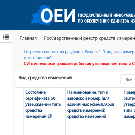
Главная
Государственный реестр средств измерен
Госреестр состоит из разделов: Раздел 1 "Средства изм
и материалов";
СИ с истекшими сроками действия утверждения типа и С
Вид средства измерений
Состояние
Наименование, тип и
Номе
сертификата об
заводской номер (для
серти
утверждении типа
единичных экземпляров
утве
средства
средств измерений)
типа 
измерений
средства измерений
изме