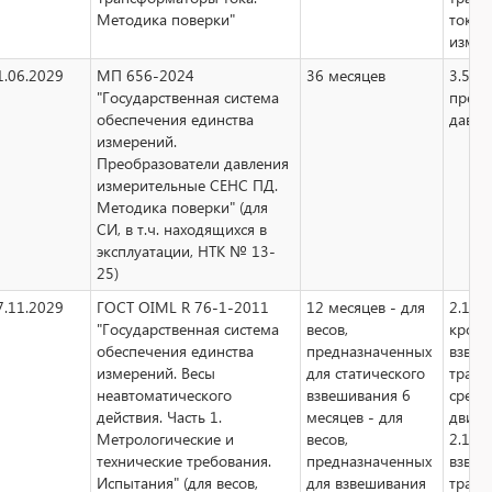
Методика поверки"
тока
измер
1.06.2029
МП 656-2024
36 месяцев
3.5
"Государственная система
преоб
обеспечения единства
давле
измерений.
Преобразователи давления
измерительные СЕНС ПД.
Методика поверки" (для
СИ, в т.ч. находящихся в
эксплуатации, НТК № 13-
25)
7.11.2029
ГОСТ OIML R 76-1-2011
12 месяцев - для
2.1.2 
"Государственная система
весов,
кроме
обеспечения единства
предназначенных
взвеш
измерений. Весы
для статического
транс
неавтоматического
взвешивания 6
средс
действия. Часть 1.
месяцев - для
движ
Метрологические и
весов,
2.1.3 
технические требования.
предназначенных
взвеш
Испытания" (для весов,
для взвешивания
транс