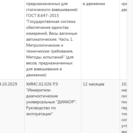
предназначенных для
в движении
средс
статического взвешивания)
движ
ГОСТ 8.647-2015
"Государственная система
обеспечения единства
измерений. Весы вагонные
автоматические. Часть 1.
Метрологические и
технические требования.
Методы испытаний" (для
весов, предназначенных
для взвешивания в
движении)
4.10.2029
ХИМС.02.026 РЭ
12 месяцев
10.7 
"Измерители
напря
диагностические
силы
универсальные "ДИАКОР".
посто
Руководство по
перем
эксплуатации"
тока,
сопро
угла с
мощно