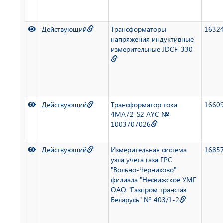
Действующий
Трансформаторы
1632
напряжения индуктивные
измерительные JDCF-330
Действующий
Трансформатор тока
1660
4MA72-S2 AYC №
1003707026
Действующий
Измерительная система
1685
узла учета газа ГРС
"Вольно-Чернихово"
филиала "Несвижское УМГ
ОАО "Газпром трансгаз
Беларусь" № 403/1-2