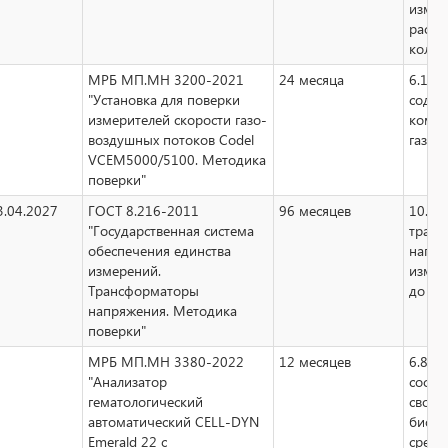
измер
расхо
колич
МРБ МП.МН 3200-2021
24 месяца
6.10 
"Установка для поверки
содер
измерителей скорости газо-
компо
воздушных потоков Codel
газов
VCEM5000/5100. Методика
поверки"
3.04.2027
ГОСТ 8.216-2011
96 месяцев
10.14
"Государственная система
тран
обеспечения единства
напря
измерений.
измер
Трансформаторы
до 22
напряжения. Методика
поверки"
МРБ МП.МН 3380-2022
12 месяцев
6.8 а
"Анализатор
соста
гематологический
свойс
автоматический CELL-DYN
биоло
Emerald 22 с
сред