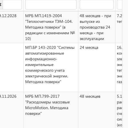
9.12.2028
МРБ МП.1419-2004
48 месяцев - при
7.20
"Теплосчетчики ТЭМ-104.
выпуске из
тепло
Методика поверки" (в
производства 24
редакции с изменением №
месяца - при
10)
эксплуатации
МП.БР 143-2020 "Системы
24 месяца
16.1.1
автоматизированные
контр
информационно-
элект
измерительные
энерг
коммерческого учета
тепло
электрической энергии.
энерг
Методика поверки"
газа
9.11.2026
МРБ МП.799-2017
48 месяцев
5.12
"Расходомеры массовые
расхо
MicroMotion. Методика
расхо
поверки"
счетч
систе
(комп