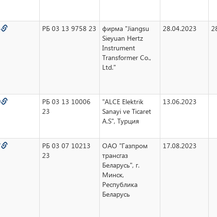
4
РБ 03 13 9758 23
фирма "Jiangsu
28.04.2023
2
Sieyuan Hertz
Instrument
Transformer Co.,
Ltd."
9
РБ 03 13 10006
"ALCE Elektrik
13.06.2023
23
Sanayi ve Ticaret
A.S", Турция
7
РБ 03 07 10213
ОАО "Газпром
17.08.2023
23
трансгаз
Беларусь", г.
Минск,
Республика
Беларусь