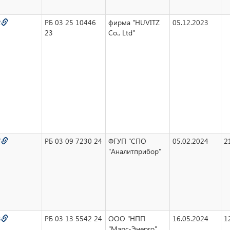
2
РБ 03 25 10446
фирма "HUVITZ
05.12.2023
23
Co., Ltd"
7
РБ 03 09 7230 24
ФГУП "СПО
05.02.2024
2
"Аналитприбор"
3
РБ 03 13 5542 24
ООО "НПП
16.05.2024
1
"Марс-Энерго"