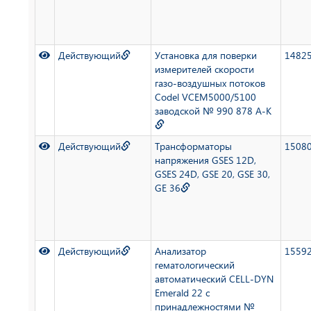
Действующий
Установка для поверки
1482
измерителей скорости
газо-воздушных потоков
Codel VCEM5000/5100
заводской № 990 878 А-К
Действующий
Трансформаторы
1508
напряжения GSES 12D,
GSES 24D, GSE 20, GSE 30,
GE 36
Действующий
Анализатор
1559
гематологический
автоматический CELL-DYN
Emerald 22 с
принадлежностями №