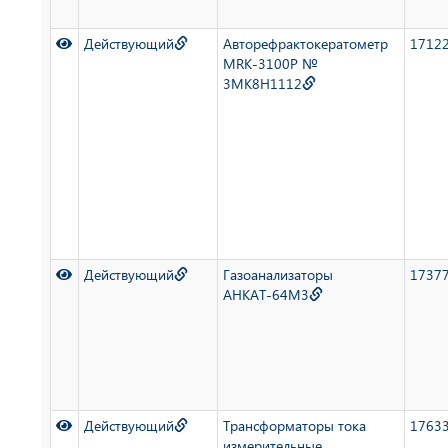
Действующий
Авторефрактокератометр
1712
MRK-3100P №
3MK8H1112
Действующий
Газоанализаторы
1737
АНКАТ-64М3
Действующий
Трансформаторы тока
1763
измерительные