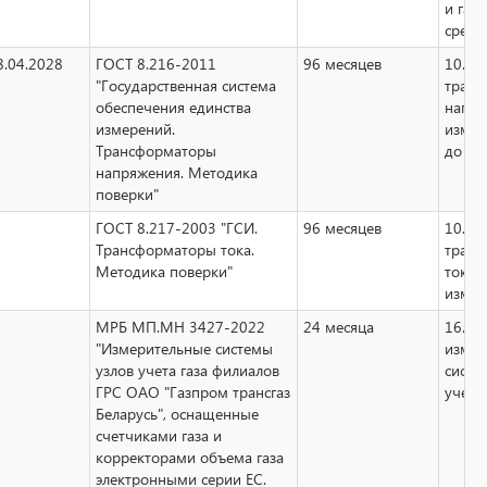
и газ
среда
8.04.2028
ГОСТ 8.216-2011
96 месяцев
10.14
"Государственная система
тран
обеспечения единства
напря
измерений.
измер
Трансформаторы
до 22
напряжения. Методика
поверки"
ГОСТ 8.217-2003 "ГСИ.
96 месяцев
10.13
Трансформаторы тока.
тран
Методика поверки"
тока
измер
МРБ МП.МН 3427-2022
24 месяца
16.2
"Измерительные системы
измер
узлов учета газа филиалов
систе
ГРС ОАО "Газпром трансгаз
учета 
Беларусь", оснащенные
счетчиками газа и
корректорами объема газа
электронными серии ЕС.