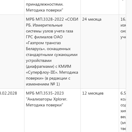
принадлежностями.
Методика поверки"
МРБ МП.3328-2022 «СОЕИ
24 месяца
16.2
РБ. Измерительные
измер
системы узлов учета газа
систе
ГРС филиалов ОАО
учета 
«Газпром трансгаз
Беларусь», оснащенных
стандартными сужающими
устройствами
(диафрагмами) с КМИМ
«Суперфлоу-IIE». Методика
поверки» (в редакции с
изменением № 1)
8.02.2028
МРБ МП.3535-2023
12 месяцев
6.5 а
"Анализаторы Xplorer.
колич
Методика поверки"
содер
химич
вещес
(элем
тверд