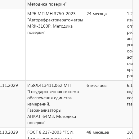
Методика поверки"
МРБ МП.МН 3750-2023
24 месяца
1.2 ср
"Авторефрактокератометры
измер
MRK-3100P. Методика
оптич
поверки"
рефра
астиг
угла 
оси
астиг
глаза
криви
рогов
1.11.2029
ИБЯЛ.413411.062 МП
6 месяцев
6.10 
"Государственная система
содер
обеспечения единства
компо
измерений.
газов
Газоанализаторы
АНКАТ-64М3. Методика
поверки"
2.10.2029
ГОСТ 8.217-2003 "ГСИ.
48 месяцев
10.13
Трансформаторы тока.
тран