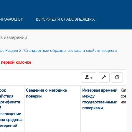
NFO@OEI.BY
ВЕРСИЯ ДЛЯ СЛАБОВИДЯЩИХ
тв измерений
"; Раздел 2 "Стандартные образцы состава и свойств веществ
 первой колонке
рок
Сведения о методике
Интервал времени
Катег
ействия
поверки
между
средс
ертификата
государственными
измер
б
поверками
тверждении
ипа средства
змерений