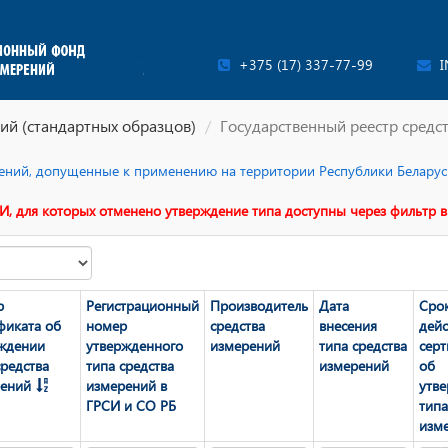
+375 (17) 337-77-99
I
ий (стандартных образцов)
Государственный реестр средс
ерений, допущенные к применению на территории Республики Беларусь
И, для которых отменено утверждение типа доступны через фильтр в
р
Регистрационный
Производитель
Дата
Сро
фиката об
номер
средства
внесения
дейс
ждении
утвержденного
измерений
типа средства
сер
средства
типа средства
измерений
об
ений
измерений в
утв
ГРСИ и СО РБ
типа
изм