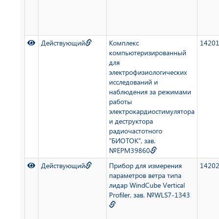
Действующий
Комплекс
1420
компьютеризированный
для
электрофизиологических
исследований и
наблюдения за режимами
работы
электрокардиостимулятора
и деструктора
радиочастотного
"БИОТОК", зав.
№EPM39860
Действующий
Прибор для измерения
1420
параметров ветра типа
лидар WindCube Vertical
Profiler, зав. №WLS7-1343