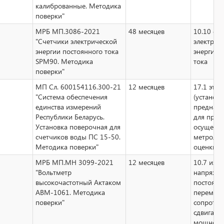
калиброванные. Методика
поверки"
МРБ МП.3086-2021
48 месяцев
10.10 сч
"Счетчики электрической
электрич
энергии постоянного тока
энергии 
SPM90. Методика
тока
поверки"
МП Сл. 600154116.300-21
12 месяцев
17.1 эта
"Система обеспечения
(установк
единства измерений
предназ
Республики Беларусь.
для прим
Установка поверочная для
осуществ
счетчиков воды ПС 15-50.
метролог
Методика поверки"
оценки
МРБ МП.МН 3099-2021
12 месяцев
10.7 изм
"Вольтметр
напряжен
высокочастотный Актаком
постоянн
АВМ-1061. Методика
переменн
поверки"
сопротив
сдвига фа
мощност