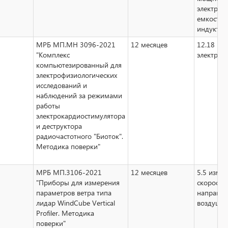
электрич
емкости,
индуктив
МРБ МП.МН 3096-2021
12 месяцев
12.18
"Комплекс
электрок
компьютезированный для
электрофизиологических
исследований и
наблюдений за режимами
работы
электрокардиостимулятора
и деструктора
радиочастотного "Биоток".
Методика поверки"
МРБ МП.3106-2021
12 месяцев
5.5 изме
"Приборы для измерения
скорости
параметров ветра типа
направле
лидар WindCube Vertical
воздушно
Profiler. Методика
поверки"