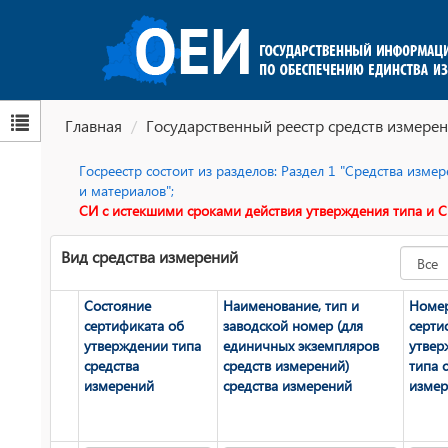
Главная
Государственный реестр средств измерен
Госреестр состоит из разделов: Раздел 1 "Средства изм
и материалов";
СИ с истекшими сроками действия утверждения типа и С
Вид средства измерений
Состояние
Наименование, тип и
Номе
сертификата об
заводской номер (для
серти
утверждении типа
единичных экземпляров
утвер
средства
средств измерений)
типа 
измерений
средства измерений
измер