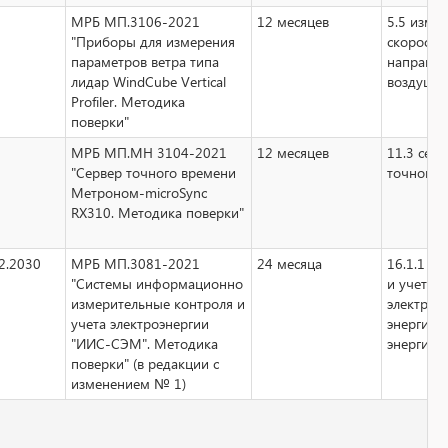
МРБ МП.3106-2021
12 месяцев
5.5 изме
"Приборы для измерения
скорости
параметров ветра типа
направле
лидар WindCube Vertical
воздушно
Profiler. Методика
поверки"
МРБ МП.МН 3104-2021
12 месяцев
11.3 серв
"Сервер точного времени
точного 
Метроном-microSync
RX310. Методика поверки"
2.2030
МРБ МП.3081-2021
24 месяца
16.1.1 дл
"Системы информационно
и учета
измерительные контроля и
электрич
учета электроэнергии
энергии,
"ИИС-СЭМ". Методика
энергии, 
поверки" (в редакции с
изменением № 1)