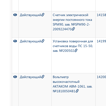
Действующий
Счетчик электрической
1415
энергии постоянного тока
SPM90, зав. №SPM90-2-
2009224470
Действующий
Установка поверочная для
1419
счетчиков воды ПС 15-50,
зав. №200502
Действующий
Вольтметр
1420
высокочастотный
АКТАКОМ АВМ-1061, зав.
№1810050481