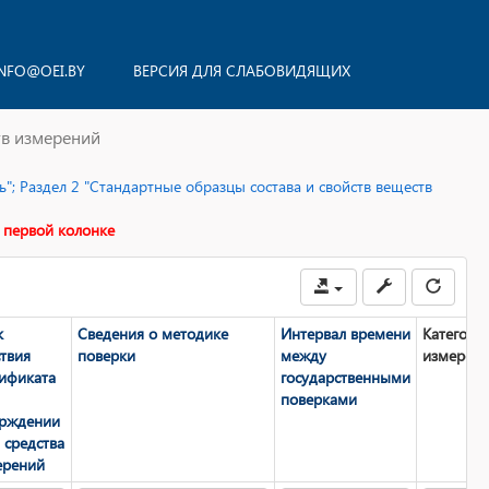
NFO@OEI.BY
ВЕРСИЯ ДЛЯ СЛАБОВИДЯЩИХ
тв измерений
"; Раздел 2 "Стандартные образцы состава и свойств веществ
 первой колонке
к
Сведения о методике
Интервал времени
Категори
твия
поверки
между
измерен
тификата
государственными
поверками
ерждении
 средства
ерений