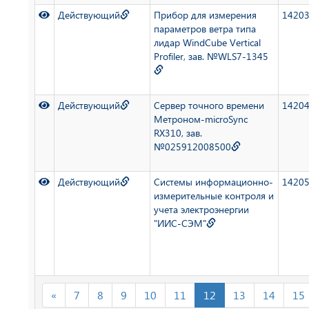
Действующий
Прибор для измерения
1420
параметров ветра типа
лидар WindCube Vertical
Profiler, зав. №WLS7-1345
Действующий
Сервер точного времени
1420
Метроном-microSync
RX310, зав.
№025912008500
Действующий
Системы информационно-
1420
измерительные контроля и
учета электроэнергии
"ИИС-СЭМ"
«
7
8
9
10
11
12
13
14
15