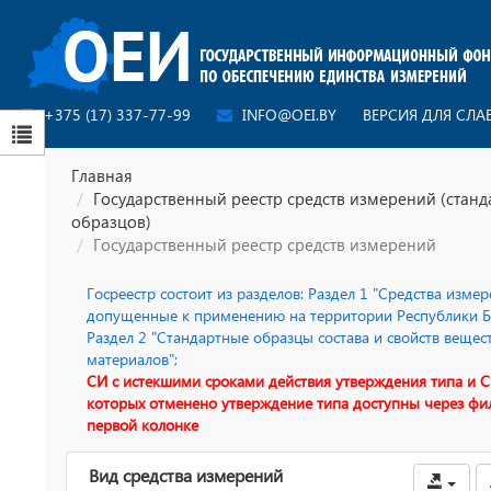
+375 (17) 337-77-99
INFO@OEI.BY
ВЕРСИЯ ДЛЯ СЛ
Главная
Государственный реестр средств измерений (стан
образцов)
Государственный реестр средств измерений
Госреестр состоит из разделов: Раздел 1 "Средства измер
допущенные к применению на территории Республики Бе
Раздел 2 "Стандартные образцы состава и свойств вещес
материалов";
СИ с истекшими сроками действия утверждения типа и С
которых отменено утверждение типа доступны через фи
первой колонке
Вид средства измерений