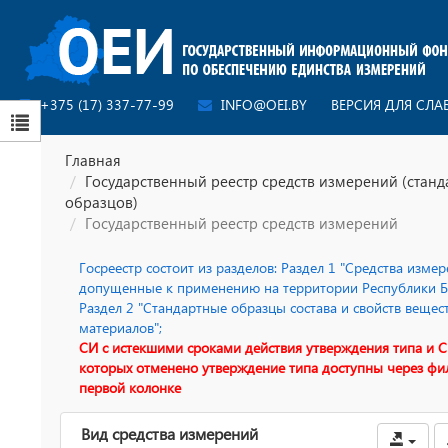
+375 (17) 337-77-99
INFO@OEI.BY
ВЕРСИЯ ДЛЯ СЛ
Главная
Государственный реестр средств измерений (стан
образцов)
Государственный реестр средств измерений
Госреестр состоит из разделов: Раздел 1 "Средства измер
допущенные к применению на территории Республики Бе
Раздел 2 "Стандартные образцы состава и свойств вещес
материалов";
СИ с истекшими сроками действия утверждения типа и С
которых отменено утверждение типа доступны через фи
первой колонке
Вид средства измерений