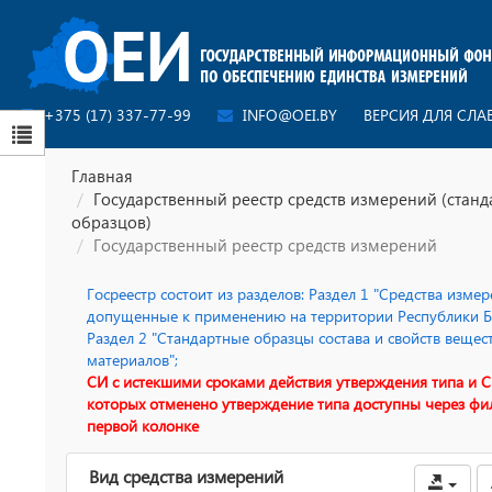
+375 (17) 337-77-99
INFO@OEI.BY
ВЕРСИЯ ДЛЯ СЛ
Главная
Государственный реестр средств измерений (стан
образцов)
Государственный реестр средств измерений
Госреестр состоит из разделов: Раздел 1 "Средства измер
допущенные к применению на территории Республики Бе
Раздел 2 "Стандартные образцы состава и свойств вещес
материалов";
СИ с истекшими сроками действия утверждения типа и С
которых отменено утверждение типа доступны через фи
первой колонке
Вид средства измерений