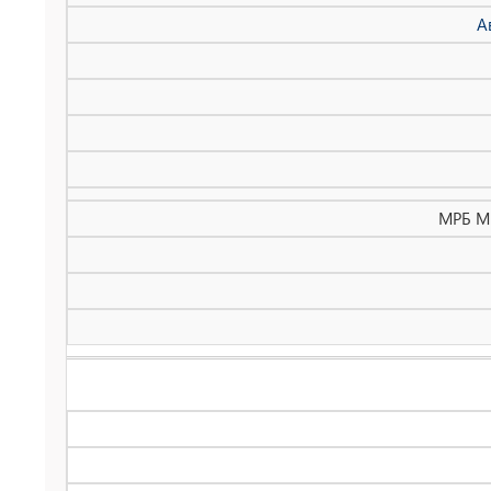
А
МРБ МП