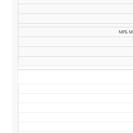
МРБ МП