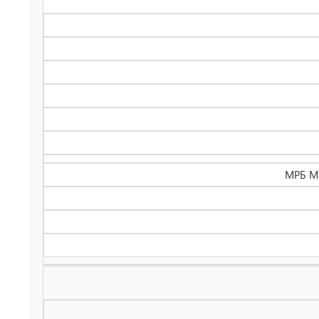
МРБ МП