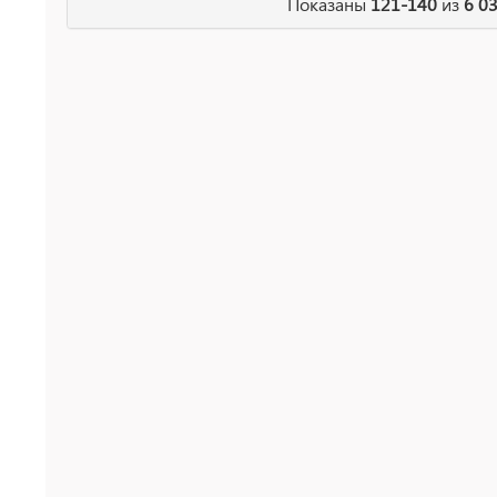
Показаны
121-140
из
6 0