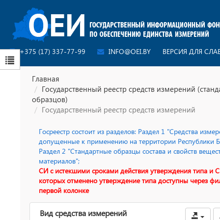
+375 (17) 337-77-99
INFO@OEI.BY
ВЕРСИЯ ДЛЯ СЛ
Главная
Государственный реестр средств измерений (стан
образцов)
Государственный реестр средств измерений
Госреестр состоит из разделов: Раздел 1 "Средства измер
допущенные к применению на территории Республики Бе
Раздел 2 "Стандартные образцы состава и свойств вещес
материалов";
СИ с истекшими сроками действия утверждения типа и С
которых отменено утверждение типа доступны через фи
первой колонке
Вид средства измерений