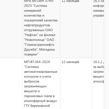
МРБ МП.МН 3749-
12 месяцев
16.3 сист
2023 "Система
информац
измерений
измерите
количества и
управляю
показателей качества
нефтепродуктов,
отгруженных ОАО
"Нафтан" на филиал
"Новополоцк" ОАО
"Гомельтранснефть
Дружба". Методика
поверки"
МП.ВТ.364-2024
12 месяцев
16.1.2 дл
"Системы
за выбро
автоматизированные
загрязня
контроля и учета
веществ в
выбросов
атмосфер
загрязняющих
веществ и
парниковых газов в
атмосферный воздух
ГТУ Березовской