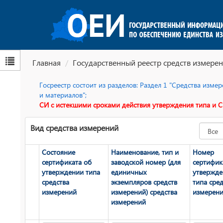
Главная
Государственный реестр средств измерен
Госреестр состоит из разделов: Раздел 1 "Средства изм
и материалов";
СИ с истекшими сроками действия утверждения типа и С
Вид средства измерений
Состояние
Наименование, тип и
Номер
сертификата об
заводской номер (для
сертифик
утверждении типа
единичных
утвержд
средства
экземпляров средств
типа сред
измерений
измерений) средства
измерен
измерений