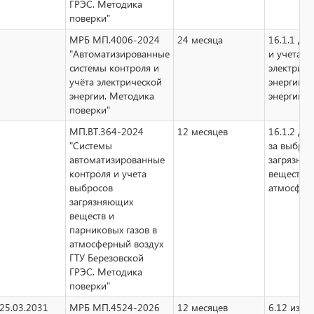
ГРЭС. Методика
поверки"
МРБ МП.4006-2024
24 месяца
16.1.1 дл
"Автоматизированные
и учета
системы контроля и
электриче
учёта электрической
энергии, 
энергии. Методика
энергии, 
поверки"
МП.ВТ.364-2024
12 месяцев
16.1.2 дл
"Системы
за выбро
автоматизированные
загрязня
контроля и учета
веществ в
выбросов
атмосфер
загрязняющих
веществ и
парниковых газов в
атмосферный воздух
ГТУ Березовской
ГРЭС. Методика
поверки"
25.03.2031
МРБ МП.4524-2026
12 месяцев
6.12 изме