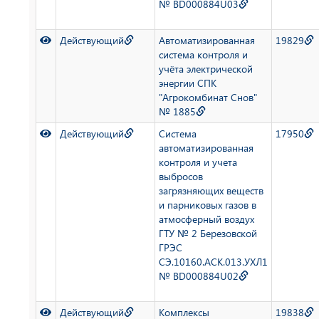
№ BD000884U03
Действующий
Автоматизированная
19829
система контроля и
учёта электрической
энергии СПК
"Агрокомбинат Снов"
№ 1885
Действующий
Система
17950
автоматизированная
контроля и учета
выбросов
загрязняющих веществ
и парниковых газов в
атмосферный воздух
ГТУ № 2 Березовской
ГРЭС
СЭ.10160.АСК.013.УХЛ1
№ BD000884U02
Действующий
Комплексы
19838