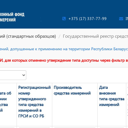
+375 (17) 337-77-99
I
ий (стандартных образцов)
Государственный реестр средс
ерений, допущенные к применению на территории Республики Беларусь
И, для которых отменено утверждение типа доступны через фильтр в
Регистрационный
Производитель
Дата
ата об
номер
средства измерений
внесения
ении
утвержденного
типа средства
ства
типа средства
измерений
ий
измерений в
ГРСИ и СО РБ