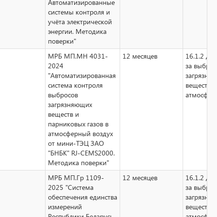
Автоматизированные
системы контроля и
учёта электрической
энергии. Методика
поверки"
МРБ МП.МН 4031-
12 месяцев
16.1.2 дл
2024
за выбро
"Автоматизированная
загрязня
система контроля
веществ в
выбросов
атмосфер
загрязняющих
веществ и
парниковых газов в
атмосферный воздух
от мини-ТЭЦ ЗАО
"БНБК" RJ-CEMS2000.
Методика поверки"
МРБ МП.Гр 1109-
12 месяцев
16.1.2 дл
2025 "Система
за выбро
обеспечения единства
загрязня
измерений
веществ в
Республики Беларусь.
атмосфер