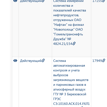
Действующий
Система измерений
17155
количества и
показателей качества
нефтепродуктов,
отгруженных ОАО
"Нафтан" на филиал
"Новополоцк" ОАО
"Гомельтранснефть
Дружба" №
4824.21/154
Действующий
Система
17949
автоматизированная
контроля и учета
выбросов
загрязняющих веществ
и парниковых газов в
атмосферный воздух
ГТУ № 3 Березовской
ГРЭС
СЭ.10160.АСК.014.УХЛ1