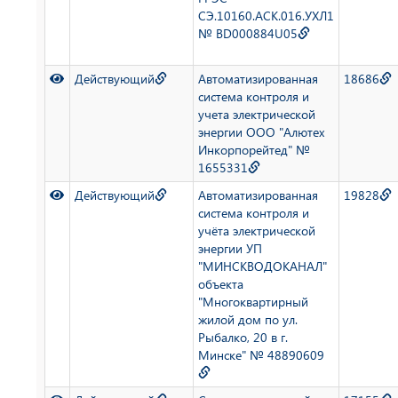
СЭ.10160.АСК.016.УХЛ1
№ BD000884U05
Действующий
Автоматизированная
18686
система контроля и
учета электрической
энергии ООО "Алютех
Инкорпорейтед" №
1655331
Действующий
Автоматизированная
19828
система контроля и
учёта электрической
энергии УП
"МИНСКВОДОКАНАЛ"
объекта
"Многоквартирный
жилой дом по ул.
Рыбалко, 20 в г.
Минске" № 48890609