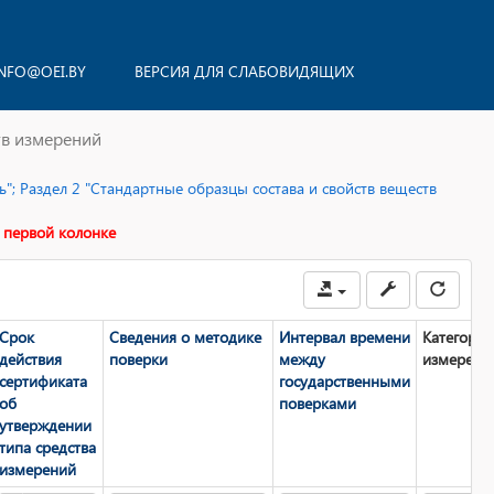
NFO@OEI.BY
ВЕРСИЯ ДЛЯ СЛАБОВИДЯЩИХ
тв измерений
"; Раздел 2 "Стандартные образцы состава и свойств веществ
 первой колонке
Срок
Сведения о методике
Интервал времени
Категории
действия
поверки
между
измерени
сертификата
государственными
об
поверками
утверждении
типа средства
измерений