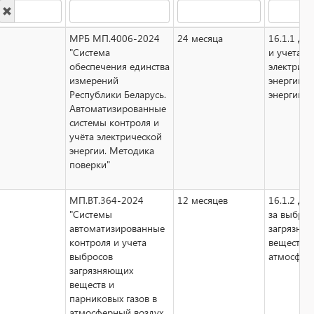
МРБ МП.4006-2024
24 месяца
16.1.1 дл
"Система
и учета
обеспечения единства
электриче
измерений
энергии, 
Республики Беларусь.
энергии, 
Автоматизированные
системы контроля и
учёта электрической
энергии. Методика
поверки"
МП.ВТ.364-2024
12 месяцев
16.1.2 дл
"Системы
за выбро
автоматизированные
загрязня
контроля и учета
веществ в
выбросов
атмосфер
загрязняющих
веществ и
парниковых газов в
атмосферный воздух