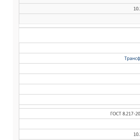
10
Трансф
ГОСТ 8.217-2
10