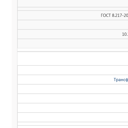
ГОСТ 8.217-2
10
Трансф