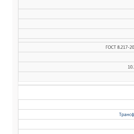
ГОСТ 8.217-2
10
Трансф