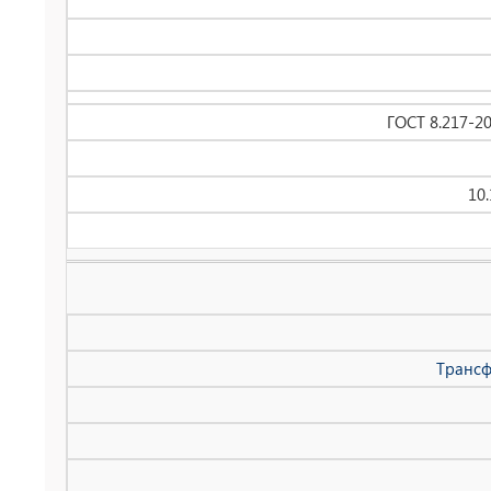
ГОСТ 8.217-2
10
Трансф