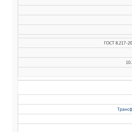
ГОСТ 8.217-2
10
Трансф