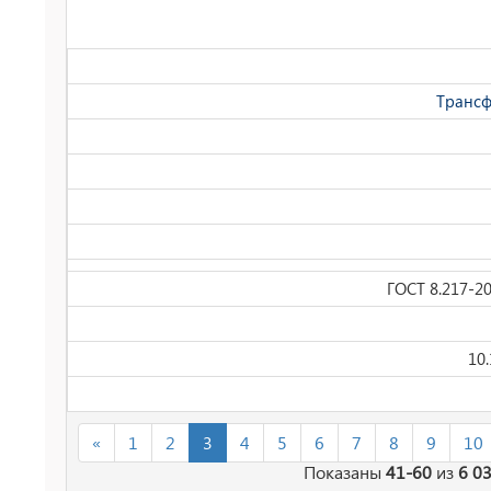
Трансф
ГОСТ 8.217-2
10
«
1
2
3
4
5
6
7
8
9
10
Показаны
41-60
из
6 0