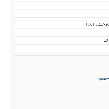
ГОСТ 8.217-2
10
Трансф