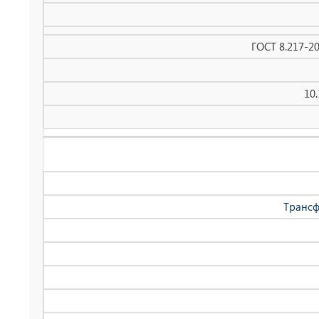
ГОСТ 8.217-2
10
Трансф