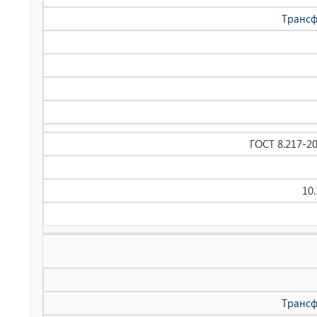
Трансф
ГОСТ 8.217-2
10
Трансф