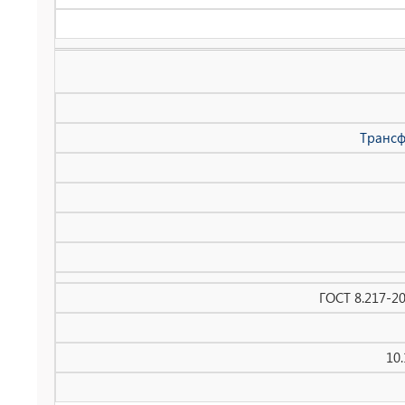
Трансф
ГОСТ 8.217-2
10