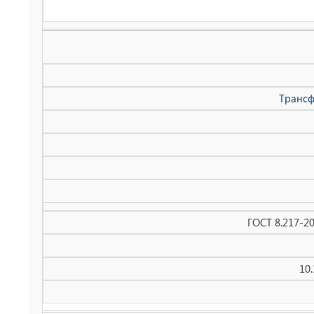
Трансф
ГОСТ 8.217-2
10