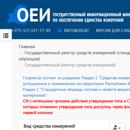
+375 (17) 337-77-99
INFO@OEI.BY
ВЕРСИЯ ДЛЯ СЛ
Главная
Государственный реестр средств измерений (стан
образцов)
Государственный реестр средств измерений
Госреестр состоит из разделов: Раздел 1 "Средства измер
допущенные к применению на территории Республики Бе
Раздел 2 "Стандартные образцы состава и свойств вещес
материалов";
СИ с истекшими сроками действия утверждения типа и С
которых отменено утверждение типа доступны через фи
первой колонке
Вид средства измерений