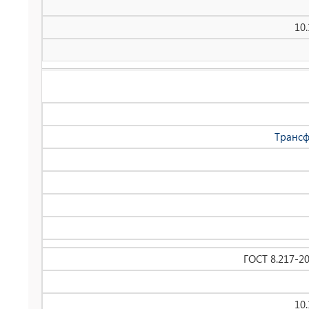
10
Трансф
ГОСТ 8.217-2
10