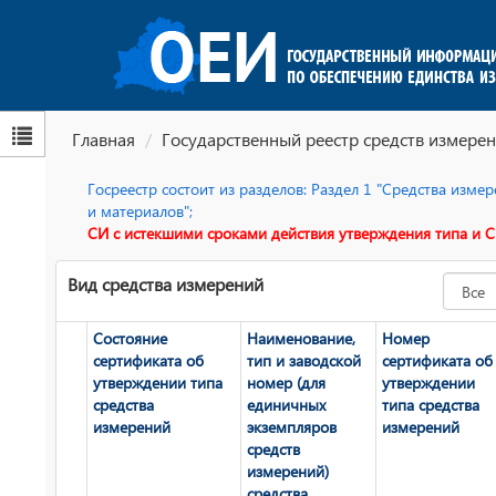
Главная
Государственный реестр средств измерен
Госреестр состоит из разделов: Раздел 1 "Средства изм
и материалов";
СИ с истекшими сроками действия утверждения типа и С
Вид средства измерений
Состояние
Наименование,
Номер
сертификата об
тип и заводской
сертификата об
утверждении типа
номер (для
утверждении
средства
единичных
типа средства
измерений
экземпляров
измерений
средств
измерений)
средства