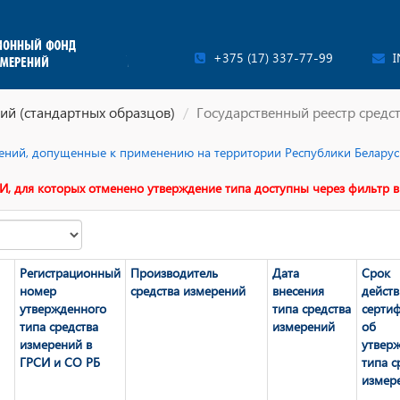
+375 (17) 337-77-99
I
ий (стандартных образцов)
Государственный реестр средс
ерений, допущенные к применению на территории Республики Беларусь
И, для которых отменено утверждение типа доступны через фильтр в
Регистрационный
Производитель
Дата
Срок
номер
средства измерений
внесения
действ
утвержденного
типа средства
серти
типа средства
измерений
об
измерений в
утвер
ГРСИ и СО РБ
типа с
измер