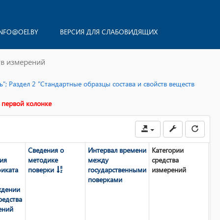
NFO@OEI.BY
ВЕРСИЯ ДЛЯ СЛАБОВИДЯЩИХ
тв измерений
"; Раздел 2 "Стандартные образцы состава и свойств веществ
 первой колонке
Сведения о
Интервал времени
Категории
Св
ия
методике
между
средства
пр
фиката
поверки
государственными
измерений
ут
поверками
ти
ждении
из
редства
за
ений
пр