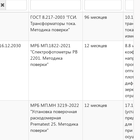
ГОСТ 8.217-2003 "ГСИ.
96 месяцев
10.13
Трансформаторы тока.
трансф
Методика поверки"
тока
измери
16.12.2030
МРБ МП.1822-2021
12 месяцев
8.8 из
"Спектрофотометры РВ
коэффи
2201. Методика
направ
поверки"
пропус
оптиче
плотнос
диффуз
зеркал
отраже
МРБ МП.МН 3219-2022
12 месяцев
17.1 э
"Установка поверочная
(устано
расходомерная
предна
Prematest 25. Методика
для пр
поверки"
при
осущес