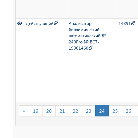
Действующий
Анализатор
14891
биохимический
автоматический BS-
240Pro № BC7-
19001460
«
19
20
21
22
23
24
25
26