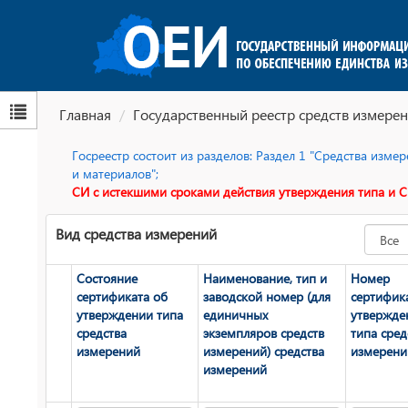
Главная
Государственный реестр средств измерен
Госреестр состоит из разделов: Раздел 1 "Средства изм
и материалов";
СИ с истекшими сроками действия утверждения типа и С
Вид средства измерений
Состояние
Наименование, тип и
Номер
сертификата об
заводской номер (для
сертифик
утверждении типа
единичных
утвержде
средства
экземпляров средств
типа сред
измерений
измерений) средства
измерени
измерений