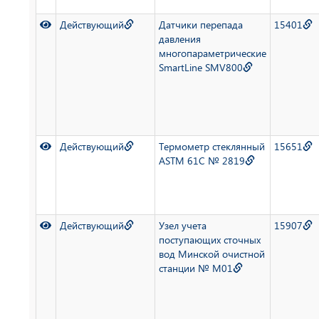
Действующий
Датчики перепада
15401
давления
многопараметрические
SmartLine SMV800
Действующий
Термометр стеклянный
15651
ASTM 61C № 2819
Действующий
Узел учета
15907
поступающих сточных
вод Минской очистной
станции № М01