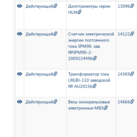
Действующий
Диоптриметры серии
13096
HLM
Действующий
Счетчик электрической
14122
энергии постоянного
тока SPM90, зав.
№SPM90-2-
2009224496
Действующий
Трансформатор тока
14369
LRGBJ-110 заводской
№ AU20156
Действующий
Весы монорельсовые
14666
электронные МВЭ