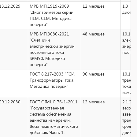
13.12.2029
МРБ МП.1919-2009
12 месяцев
1.3
"Диоптриметры серии
диоптр
HLM, CLM. Методика
поверки"
МРБ МП.3086-2021
48 месяцев
10.10 
"Счетчики
электр
электрической энергии
энерги
постоянного тока
постоя
SPM90. Методика
поверки"
ГОСТ 8.217-2003 "ГСИ.
96 месяцев
10.13
Трансформаторы тока.
трансф
Методика поверки"
тока
измери
09.12.2030
ГОСТ OIML R 76-1-2011
12 месяцев
2.1.2 в
"Государственная
весов д
система обеспечения
взвеши
единства измерений.
трансп
Весы неавтоматического
средств
действия. Часть 1.
движен