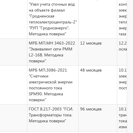
"Узел учета сточных вод
контро
на объекте филиал
электр
"Гродненская
энергии
теплоэлектроцентраль-2"
теплов
"РУП "Гродноэнерго".
энергии
Методика поверки"
газа
МРБ МП.МН 3463-2022
12 месяцев
12.2 и
"Эквивалент сети РММ
ослабл
L2-16B. Методика
поверки"
МРБ МП.3086-2021
48 месяцев
10.10 
"Счетчики
электр
электрической энергии
энерги
постоянного тока
постоя
SPM90. Методика
поверки"
ГОСТ 8.217-2003 "ГСИ.
96 месяцев
10.13
Трансформаторы тока.
трансф
Методика поверки"
тока
измери