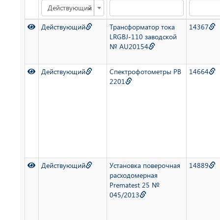
×
Действующий
Действующий
Трансформатор тока
14367
LRGBJ-110 заводской
№ AU20154
Действующий
Спектрофотометры РВ
14664
2201
Действующий
Установка поверочная
14889
расходомерная
Prematest 25 №
045/2013