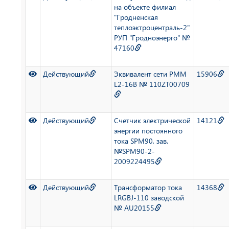
на объекте филиал
"Гродненская
теплоэктроцентраль-2"
РУП "Гродноэнерго" №
47160
Действующий
Эквивалент сети РММ
15906
L2-16B № 110ZT00709
Действующий
Счетчик электрической
14121
энергии постоянного
тока SPM90, зав.
№SPM90-2-
2009224495
Действующий
Трансформатор тока
14368
LRGBJ-110 заводской
№ AU20155