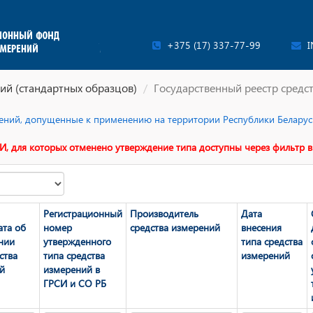
+375 (17) 337-77-99
I
ий (стандартных образцов)
Государственный реестр средс
ерений, допущенные к применению на территории Республики Беларусь
И, для которых отменено утверждение типа доступны через фильтр в
Регистрационный
Производитель
Дата
ата об
номер
средства измерений
внесения
нии
утвержденного
типа средства
ства
типа средства
измерений
й
измерений в
ГРСИ и СО РБ