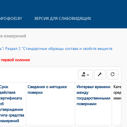
NFO@OEI.BY
ВЕРСИЯ ДЛЯ СЛАБОВИДЯЩИХ
тв измерений
"; Раздел 2 "Стандартные образцы состава и свойств веществ
 первой колонке
Срок
Сведения о методике
Интервал времени
Катего
действия
поверки
между
средст
сертификата
государственными
измере
об
поверками
утверждении
типа средства
измерений