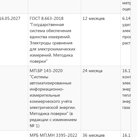
метрол
оценки
16.05.2027
ГОСТ 8.663-2018
12 месяцев
6.14 и
"Государственная
удельн
система обеспечения
электр
единства измерений.
провод
Электроды сравнения
раство
для электрохимических
измерений. Методика
поверки"
МП.БР 143-2020
24 месяца
16.1.1 
"Системы
контро
автоматизированные
электр
информационно-
энергии
измерительные
теплов
коммерческого учёта
энергии
электрической энергии.
газа
Методика поверки" (в
редакции с изменением
№ 1)
МРБ МП.МН 3395-2022
36 месяцев
16.1.1 