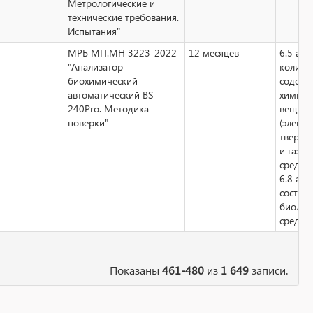
Метрологические и
технические требования.
Испытания"
МРБ МП.МН 3223-2022
12 месяцев
6.5 ан
"Анализатор
количе
биохимический
содерж
автоматический BS-
химиче
240Pro. Методика
вещест
поверки"
(элемен
тверды
и газо
средах
6.8 ан
состава
биолог
сред
Показаны
461-480
из
1 649
записи.