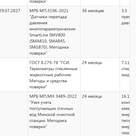
поверки"
29.07.2027
МРБ МП.3196-2021
36 месяцев
3.5
"Датчики перепада
преобр
давления
давлен
многопараметрические
SmartLine SMV800
(SMA810, SMA845,
SMG870). Методика
поверки"
ГОСТ 8.279-78 "ГСИ.
24 месяца
7.11 т
Термометры стеклянные
стекля
жидкостные рабочие.
жидкос
Методы и средства
поверки"
МРБ МП.МН 3489-2022
24 месяца
16.1.1 
"Узел учета
контро
поступающих сточных
электр
вод Минской очистной
энергии
станции. Методика
теплов
поверки"
энергии
газа