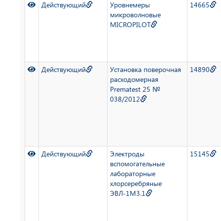
Действующий
Уровнемеры
14665
микроволновые
MICROPILOT
Действующий
Установка поверочная
14890
расходомерная
Prematest 25 №
038/2012
Действующий
Электроды
15145
вспомогательные
лабораторные
хлорсеребряные
ЭВЛ-1М3.1