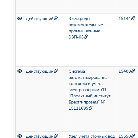
Действующий
Электроды
15144
вспомогательные
промышленные
ЭВП-08
Действующий
Система
15400
автоматизированная
контроля и учета
электроэнергии УП
"Проектный институт
Брестгипрозем" №
15111695
Действующий
Узел учета сточных вод
15650