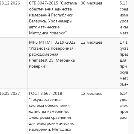
28.12.2026
СТБ 8047-2015 "Система
36 месяцев
5.13 си
обеспечения единства
средст
измерений Республики
измере
Беларусь. Уровнемеры
уровня
автоматические.
и сыпу
Методика поверки"
матери
МРБ МП.МН 3219-2022
12 месяцев
17.1 э
"Установка поверочная
(устано
расходомерная
предна
Prematest 25. Методика
для пр
поверки"
при
осущес
метрол
оценки
16.05.2027
ГОСТ 8.663-2018
12 месяцев
6.14 и
"Государственная
удельн
система обеспечения
электр
единства измерений.
провод
Электроды сравнения
раство
для электрохимических
измерений. Методика