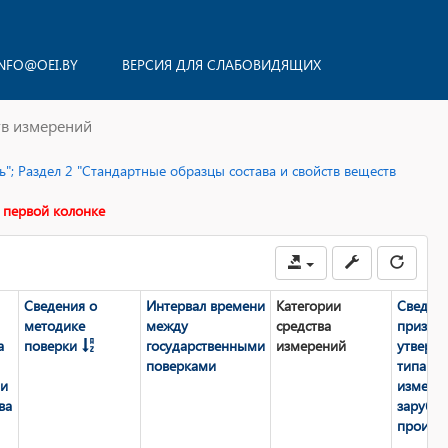
NFO@OEI.BY
ВЕРСИЯ ДЛЯ СЛАБОВИДЯЩИХ
тв измерений
"; Раздел 2 "Стандартные образцы состава и свойств веществ
 первой колонке
Сведения о
Интервал времени
Категории
Сведен
методике
между
средства
призна
а
поверки
государственными
измерений
утверж
поверками
типа ср
ии
измере
ва
зарубе
произво