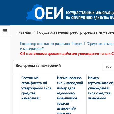
Главная
Государственный реестр средств измерен
Госреестр состоит из разделов: Раздел 1 "Средства изм
и материалов";
СИ с истекшими сроками действия утверждения типа и С
Вид средства измерений
Состояние
Наименование,
Номер
сертификата об
тип и заводской
сертификата об
утверждении типа
номер (для
утверждении
средства
единичных
типа средства
измерений
экземпляров
измерений
средств
измерений)
средства