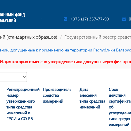
+375 (17) 337-77-99
I
ий (стандартных образцов)
Государственный реестр средс
ерений, допущенные к применению на территории Республики Беларусь
И, для которых отменено утверждение типа доступны через фильтр в
Регистрационный
Производитель
Дата
Срок
номер
средства
внесения
действия
утвержденного
измерений
типа средства
сертификат
типа средства
измерений
об
измерений в
утвержден
ГРСИ и СО РБ
типа средст
измерений