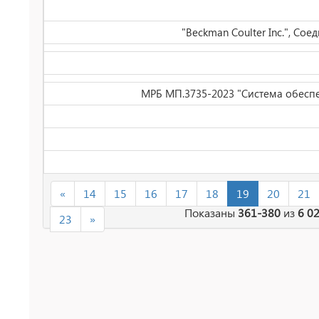
"Beckman Coulter Inc.", Со
МРБ МП.3735-2023 "Система обесп
«
14
15
16
17
18
19
20
21
Показаны
361-380
из
6 0
23
»