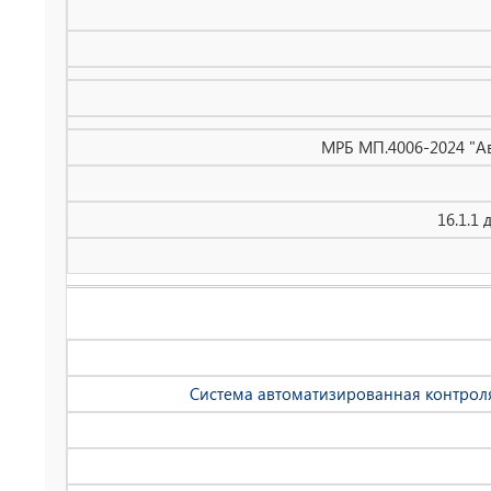
МРБ МП.4006-2024 "Ав
16.1.1
Система автоматизированная контроля