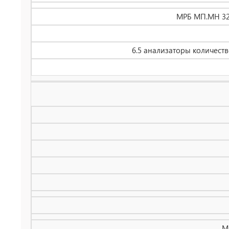
МРБ МП.МН 325
6.5 анализаторы количест
М