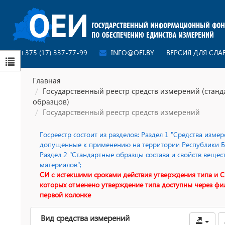
+375 (17) 337-77-99
INFO@OEI.BY
ВЕРСИЯ ДЛЯ СЛ
Главная
Государственный реестр средств измерений (стан
образцов)
Государственный реестр средств измерений
Госреестр состоит из разделов: Раздел 1 "Средства измер
допущенные к применению на территории Республики Бе
Раздел 2 "Стандартные образцы состава и свойств вещес
материалов";
СИ с истекшими сроками действия утверждения типа и С
которых отменено утверждение типа доступны через фи
первой колонке
Вид средства измерений