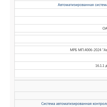
Автоматизированная система
ОА
МРБ МП.4006-2024 "Ав
16.1.1
Система автоматизированная контроля