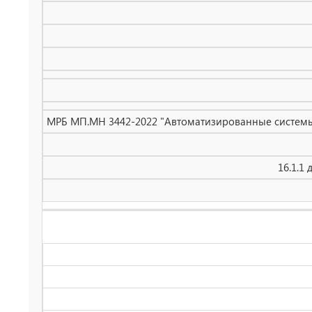
МРБ МП.МН 3442-2022 "Автоматизированные системы 
16.1.1