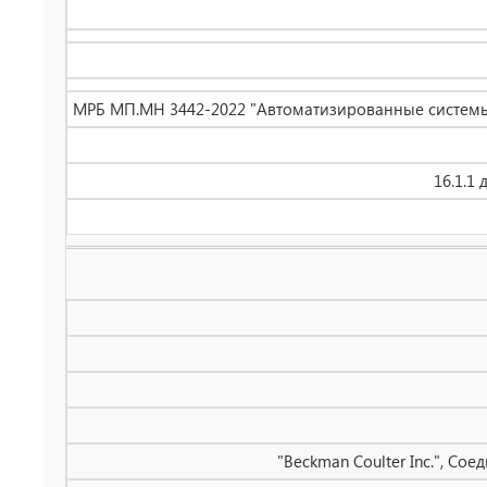
МРБ МП.МН 3442-2022 "Автоматизированные системы 
16.1.1
"Beckman Coulter Inc.", Со