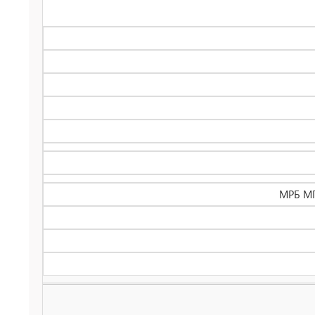
МРБ МП