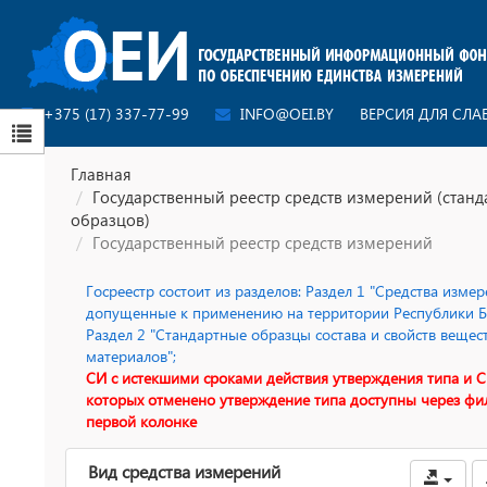
+375 (17) 337-77-99
INFO@OEI.BY
ВЕРСИЯ ДЛЯ СЛ
Главная
Государственный реестр средств измерений (стан
образцов)
Государственный реестр средств измерений
Госреестр состоит из разделов: Раздел 1 "Средства измер
допущенные к применению на территории Республики Бе
Раздел 2 "Стандартные образцы состава и свойств вещес
материалов";
СИ с истекшими сроками действия утверждения типа и С
которых отменено утверждение типа доступны через фи
первой колонке
Вид средства измерений