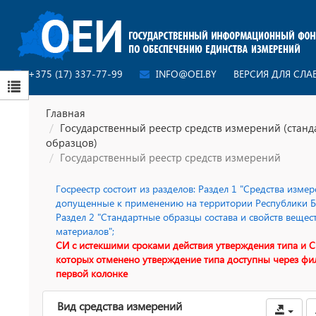
+375 (17) 337-77-99
INFO@OEI.BY
ВЕРСИЯ ДЛЯ СЛ
Главная
Государственный реестр средств измерений (стан
образцов)
Государственный реестр средств измерений
Госреестр состоит из разделов: Раздел 1 "Средства измер
допущенные к применению на территории Республики Бе
Раздел 2 "Стандартные образцы состава и свойств вещес
материалов";
СИ с истекшими сроками действия утверждения типа и С
которых отменено утверждение типа доступны через фи
первой колонке
Вид средства измерений